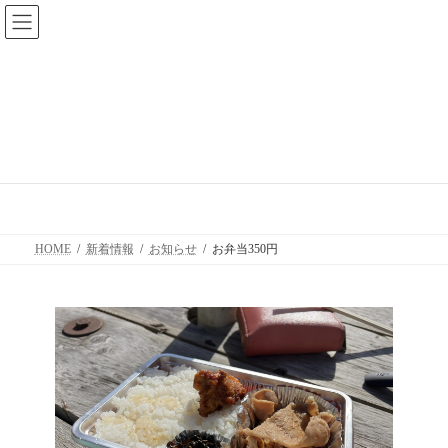
コ
ナ
ン
ビ
テ
ゲ
ン
ー
ツ
シ
へ
ョ
ス
ン
キ
に
ッ
移
お弁当350円
プ
動
HOME
新着情報
お知らせ
お弁当350円