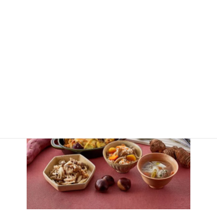
秋の食材を積極的に取り入れてバランスの良い食事をこころがけ
る事◎
旬の食材にはビタミン・ミネラルなどの栄養素が多く含まれてい
ます。例えば、サンマからは良質なタンパク質が摂取でき、青魚
の脂には血液をサラサラにしてくれる「EPA」や、悪玉コレステロ
ールを減らしてくれる「DHA」が豊富に含まれています。サツマ
イモは熱に強いビタミンCや食物繊維が含まれており、肌荒れや便
秘の解消に効果的です◎