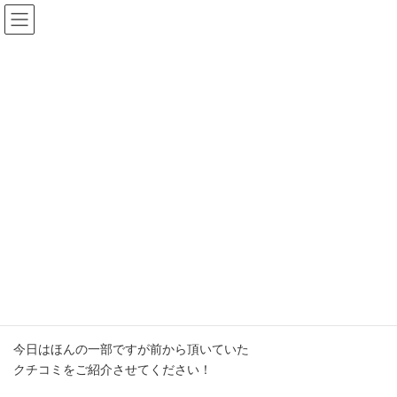
コ
ナ
ン
ビ
テ
ゲ
ン
ー
ツ
シ
へ
ョ
ス
ン
キ
に
ッ
移
嬉しいクチコミ♪♪
プ
動
HOME
ブログ
嬉しいクチコミ♪♪
こんにちは(*^^*)
Luana伊勢崎店です♪♪
今日はほんの一部ですが前から頂いていた
クチコミをご紹介させてください！