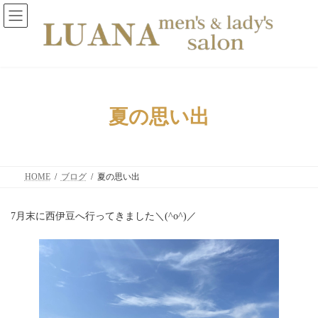
コ
ナ
ン
ビ
テ
ゲ
ン
ー
ツ
シ
へ
ョ
ス
ン
キ
に
ッ
移
夏の思い出
プ
動
HOME
ブログ
夏の思い出
7月末に西伊豆へ行ってきました＼(^o^)／