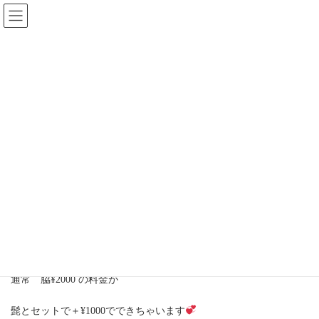
コ
ナ
ン
ビ
テ
ゲ
ン
ー
ツ
シ
へ
ョ
ス
ン
キ
に
ッ
移
人気のメニュー
プ
動
HOME
ブログ
人気のメニュー
こんにちは！LUANA beuty salonです♪
ひげ脱毛されている方で、脇脱毛増えてます
通常 脇¥2000 の料金が
髭とセットで＋¥1000でできちゃいます