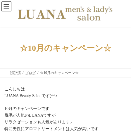
コ
ナ
ン
ビ
テ
ゲ
ン
ー
ツ
シ
へ
ョ
ス
ン
キ
に
ッ
移
☆10月のキャンペーン☆
プ
動
HOME
ブログ
☆10月のキャンペーン☆
こんにちは
LUANA Beauty Salonです(^^♪
10月のキャンペーンです
脱毛が人気のLUANAですが
リラクゼーションも人気があります♪
特に男性にアロマトリートメントは人気が高いです