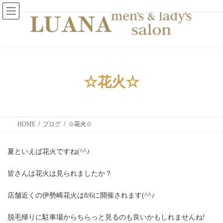
コ
ナ
ン
ビ
テ
ゲ
ン
ー
ツ
シ
へ
ョ
ス
ン
キ
に
ッ
移
☆花火☆
プ
動
HOME
ブログ
☆花火☆
夏といえば花火ですね(^^♪
皆さんは花火は見られましたか？
店舗近くの伊勢崎花火は8/6に開催されます(^^♪
脱毛帰りに駐車場からちらっと見るのも良いかもしれませんね!