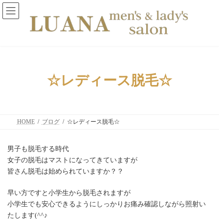
コ
ナ
ン
ビ
テ
ゲ
ン
ー
ツ
シ
へ
ョ
ス
ン
キ
に
ッ
移
☆レディース脱毛☆
プ
動
HOME
ブログ
☆レディース脱毛☆
男子も脱毛する時代
女子の脱毛はマストになってきていますが
皆さん脱毛は始められていますか？？
早い方ですと小学生から脱毛されますが
小学生でも安心できるようにしっかりお痛み確認しながら照射い
たします(^^♪