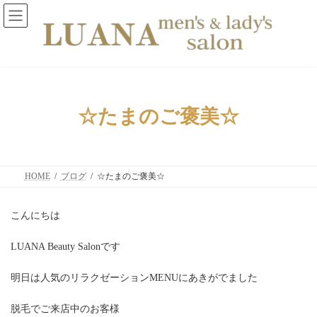
コ
ナ
ン
ビ
テ
ゲ
ン
ー
ツ
シ
へ
ョ
ス
ン
キ
に
ッ
移
☆たまのご褒美☆
プ
動
HOME
ブログ
☆たまのご褒美☆
こんにちは
LUANA Beauty Salonです
明日は人気のリラクゼーションMENUにあきがでました
脱毛でご来店中のお客様